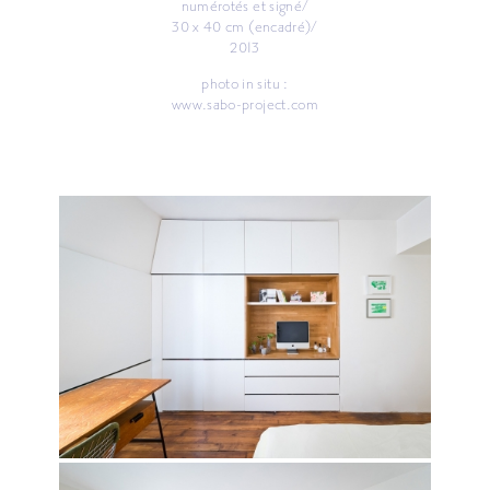
numérotés et signé/
30 x 40 cm (encadré)/
2013
photo in situ :
www.sabo-project.com