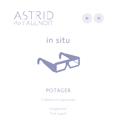
POTAGER
Création et impression
linogravure/
Tiré à part/